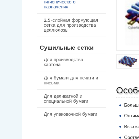
гигиенического
назначения
2.5-слойная формующая
сетка для производства
целлюлозы
Сушильные сетки
Для производства
картона
Для бумаги для печати и
письма
Особ
Для деликатной и
специальной бумаги
Больше
Для упаковочной бумаги
Оптима
Высока
Соотве