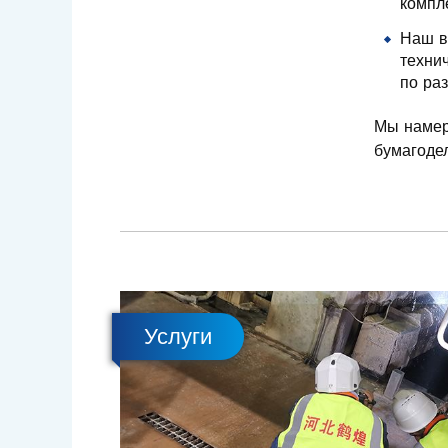
компл
Наш в
технич
по раз
Мы намер
бумагоде
Услуги