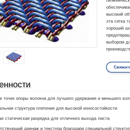
гигиеническ
обеспечива
высокий об
эта сетка 
хороший шо
предотвращ
выбором дл
производст
Свяжит
енности
 точек опоры волокна для лучшего удержания и меньшего коли
льная структура плетения для высокой износостойкости;
я статическая разрядка для отличного выхода листа;
тствующий дренаж и текстура благодаря специальной структур