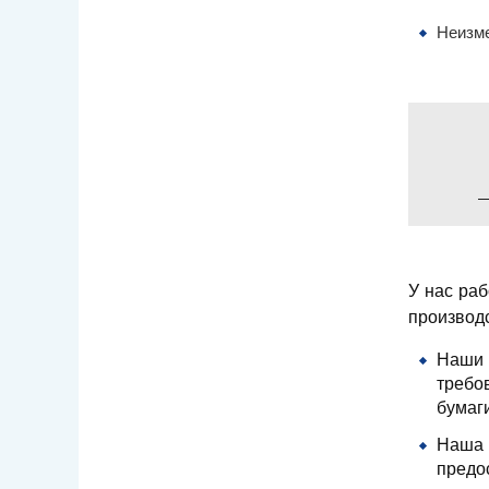
Неизме
У нас ра
производс
Наши 
требо
бумаги
Наша 
предо