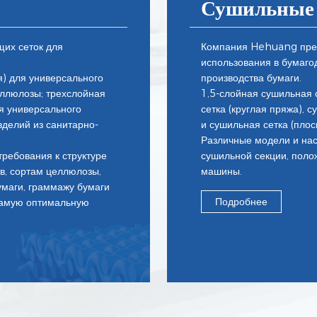
Сушильные 
их сеток для
Компания Hehuang пред
использования в бумаго
я) для универсального
производства бумаги.
еллюлозы; трехслойная
1,5-слойная сушильная с
ля универсального
сетка (круглая пряжа), 
зделий из санитарно-
и сушильная сетка (плос
Различные модели и нас
требования к структуре
сушильной секции, полож
в, сортам целлюлозы,
машины.
умаги, граммажу бумаги
Подробнее
самую оптимальную