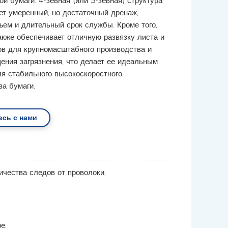
ой бумаги. 4-зевная (или 5-зевная) структура
ет умеренный, но достаточный дренаж,
ъем и длительный срок службы. Кроме того,
также обеспечивает отличную развязку листа и
в для крупномасштабного производства и
ения загрязнения, что делает ее идеальным
я стабильного высокоскоростного
ва бумаги.
есь с нами
чества следов от проволоки;
е;