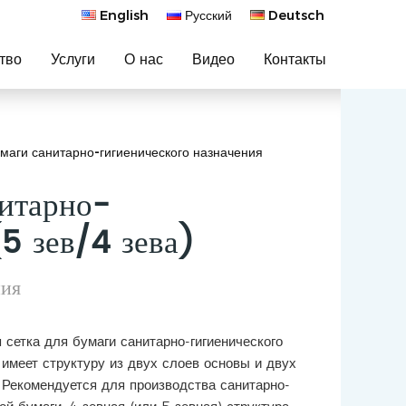
English
Русский
Deutsch
тво
Услуги
О нас
Видео
Контакты
маги санитарно-гигиенического назначения
нитарно-
5 зев/4 зева)
ния
сетка для бумаги санитарно-гигиенического
 имеет структуру из двух слоев основы и двух
. Рекомендуется для производства санитарно-