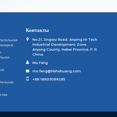
Контакты
No.21, Jingwu Road, Anping Hi-Tech
лательная
Industrial Development Zone,
зазоров
Anping County, Hebei Province, P. R.
я
China
льная
Mo Feng
для
mo.feng@hbhehuang.com
+86-18803089285
тельная
ства