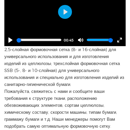
Play
00:45
Play
Mute
Ente
2,5-слойная формовочная сетка (8- и 16-слойная) для
full
универсального использования и для изготовления
изделий из целлюлозы; трехслойная формовочная сетка
SSB (5-, 8- и 10-слойная) для универсального
использования и специально для изготовления изделий из
санитарно-гигиенической бумаги.
Пожалуйста, свяжитесь с нами и сообщите ваши
требования к структуре ткани, расположению
обезвоживающих элементов, сортам целлюлозы,
химическому составу, скорости машины, типам бумаги,
граммажу бумаги и т.д. Наши менеджеры помогут Вам
подобрать самую оптимальную формовочную сетку.