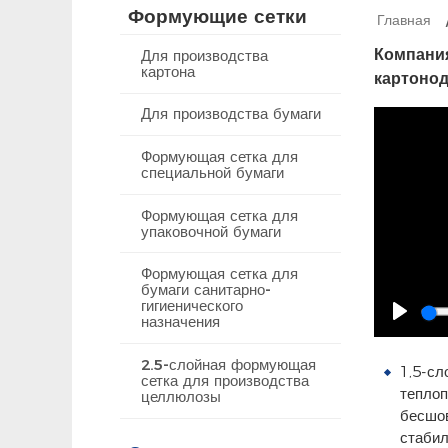
Формующие сетки
Главная
Компания
Для производства
картона
картонод
Для производства бумаги
Формующая сетка для
специальной бумаги
Формующая сетка для
упаковочной бумаги
Формующая сетка для
бумаги санитарно-
гигиенического
назначения
Play
2.5-слойная формующая
1,5-сл
сетка для производства
теплоп
целлюлозы
бесшов
стабил