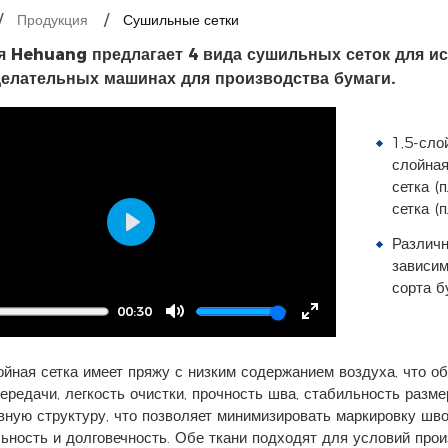
Продукция
Сушильные сетки
 Hehuang предлагает 4 вида сушильных сеток для и
елательных машинах для производства бумаги.
1,5-сло
слойная
сетка (
сетка (
Play
Различн
зависим
сорта б
00:30
Mute
Enter
fullscreen
ойная сетка имеет пряжу с низким содержанием воздуха, что 
ередачи, легкость очистки, прочность шва, стабильность разме
ную структуру, что позволяет минимизировать маркировку шв
ьность и долговечность. Обе ткани подходят для условий про