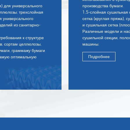
я) для универсального
производства бумаги.
еллюлозы; трехслойная
1,5-слойная сушильная с
ля универсального
сетка (круглая пряжа), 
зделий из санитарно-
и сушильная сетка (плос
Различные модели и нас
требования к структуре
сушильной секции, полож
в, сортам целлюлозы,
машины.
умаги, граммажу бумаги
Подробнее
самую оптимальную