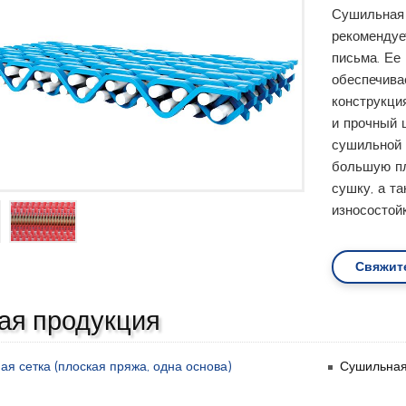
Сушильная 
рекомендуе
письма. Ее 
обеспечива
конструкци
и прочный 
сушильной 
большую пл
сушку, а т
износостой
Свяжит
ая продукция
я сетка (плоская пряжа, одна основа)
Сушильная 