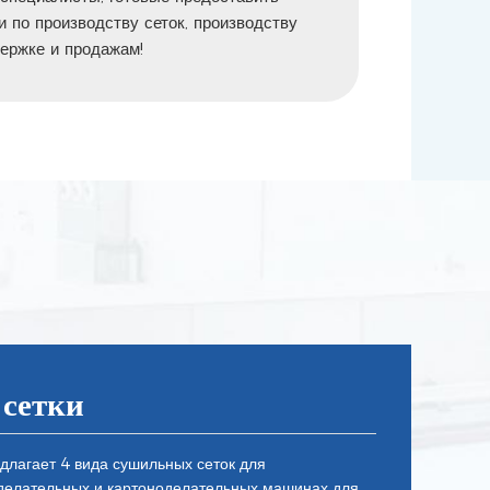
 по производству сеток, производству
держке и продажам!
сетки
лагает 4 вида сушильных сеток для
делательных и картоноделательных машинах для