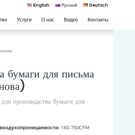
English
Русский
Deutsch
тво
Услуги
О нас
Видео
Контакты
письма
а бумаги для письма
снова)
для производства бумаги для
 воздухопроницаемости:
160-750CFM