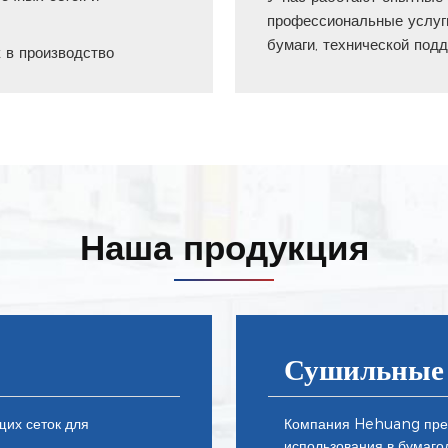
профессиональные услуги
бумаги, технической под
к в производство
Наша продукция
Сушильные 
их сеток для
Компания Hehuang пред
использования в бумаго