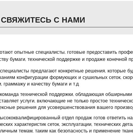
СВЯЖИТЕСЬ С НАМИ
ботают опытные специалисты, готовые предоставить профес
тву бумаги, технической поддержке и продаже конечной п
специалисты предлагают конкретные решения, которые бу
ваниям конфигурации формующих и сушильных сеток, скор
, граммажу и качеству бумаги и т.д.
команда технической поддержки, обладающая обширными 
ставляет услуги, включающие не только простое техническ
ексные решения для усовершенствования вашего произво
ысококвалифицированный отдел продаж готов ответить н
еских характеристик сеток, эксплуатации, технических дет
личным темам, таким как безопасность и применение тканей