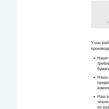
У нас ра
производс
Наши 
требо
бумаги
Наша 
предо
компл
Наш в
технич
по раз