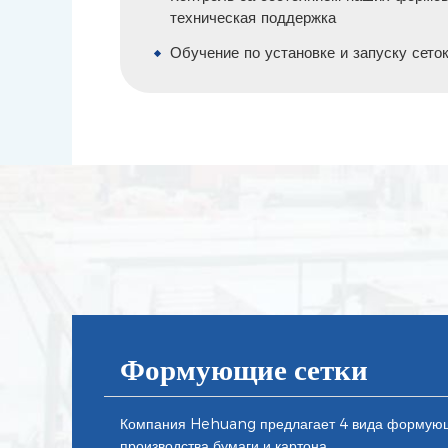
техническая поддержка
Обучение по установке и запуску сето
Формующие сетки
Компания Hehuang предлагает 4 вида формующ
производства бумаги и картона.