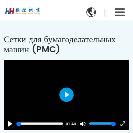

Сетки для бумагоделательных
машин (PMC)
Play
01:40
Play
Mute
Ente